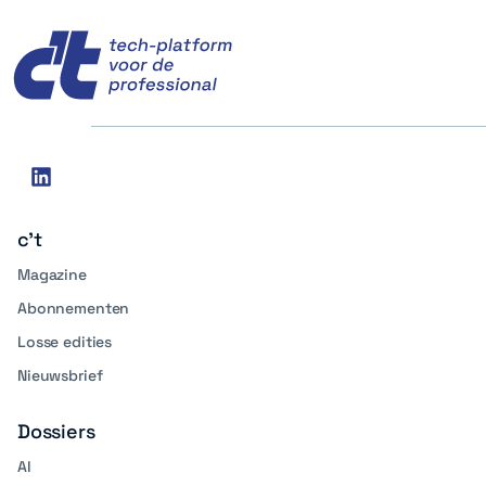
c't
Social
linkedin
media
c't
Magazine
Abonnementen
Losse edities
Nieuwsbrief
Dossiers
AI