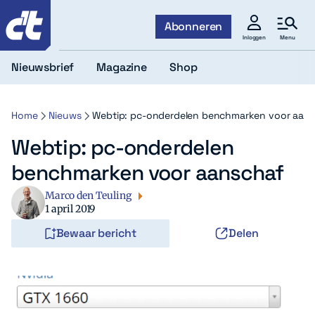
c't
Abonneren
Menu
Inloggen
Nieuwsbrief
Magazine
Shop
Home
Nieuws
Webtip: pc-onderdelen benchmarken voor aan
Webtip: pc-onderdelen
benchmarken voor aanschaf
Marco den Teuling
1 april 2019
Bewaar bericht
Delen