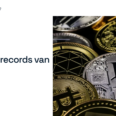
?
srecords van