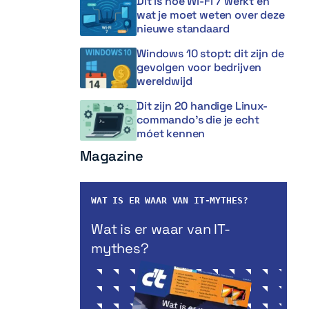
Dit is hoe Wi-Fi 7 werkt en
wat je moet weten over deze
nieuwe standaard
Windows 10 stopt: dit zijn de
gevolgen voor bedrijven
wereldwijd
Dit zijn 20 handige Linux-
commando’s die je echt
móet kennen
Magazine
WAT IS ER WAAR VAN IT-MYTHES?
Wat is er waar van IT-
mythes?