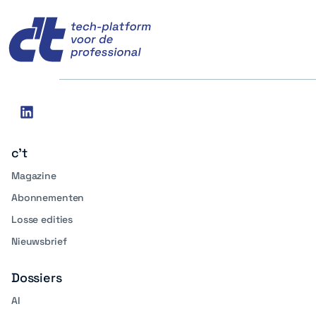
c't
Social
linkedin
media
c't
Magazine
Abonnementen
Losse edities
Nieuwsbrief
Dossiers
AI