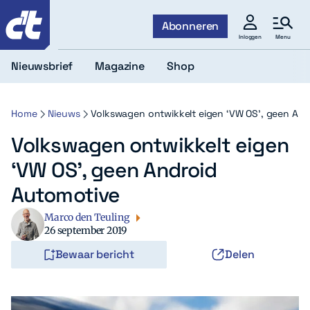
c't
Abonneren
Menu
Inloggen
Nieuwsbrief
Magazine
Shop
Home
Nieuws
Volkswagen ontwikkelt eigen ‘VW OS’, geen An
Volkswagen ontwikkelt eigen
‘VW OS’, geen Android
Automotive
Marco den Teuling
26 september 2019
Bewaar bericht
Delen