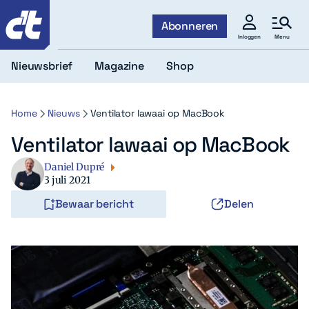
c't
Abonneren
Menu
Inloggen
Nieuwsbrief
Magazine
Shop
Home
Nieuws
Ventilator lawaai op MacBook
Ventilator lawaai op MacBook
Daniel Dupré
3 juli 2021
Bewaar bericht
Delen