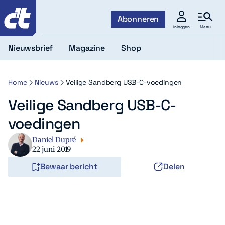
c't
Abonneren
Menu
Inloggen
Nieuwsbrief
Magazine
Shop
Home
Nieuws
Veilige Sandberg USB-C-voedingen
Veilige Sandberg USB-C-
voedingen
Daniel Dupré
22 juni 2019
Bewaar bericht
Delen