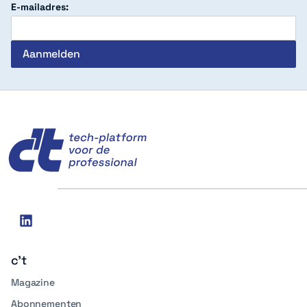
E-mailadres:
c't
Social
linkedin
media
c't
Magazine
Abonnementen