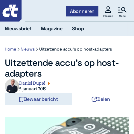
c't
Abonneren
Menu
Inloggen
Nieuwsbrief
Magazine
Shop
Home
Nieuws
Uitzettende accu’s op host-adapters
Uitzettende accu’s op host-
adapters
Daniel Dupré
5 januari 2019
Bewaar bericht
Delen