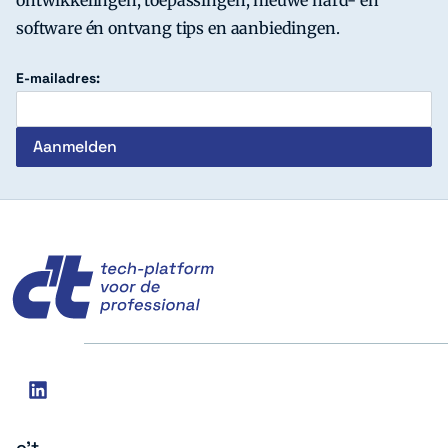
ontwikkelingen, toepassingen, nieuwe hard- en
software én ontvang tips en aanbiedingen.
E-mailadres:
c't
Social
linkedin
media
c't