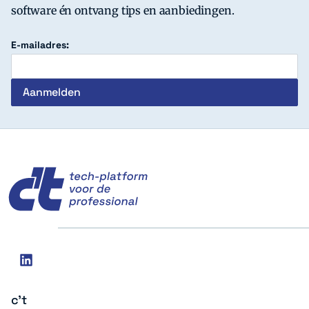
software én ontvang tips en aanbiedingen.
E-mailadres:
c't
Social
linkedin
media
c't