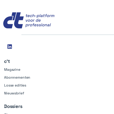
c't
Social
linkedin
media
c't
Magazine
Abonnementen
Losse edities
Nieuwsbrief
Dossiers