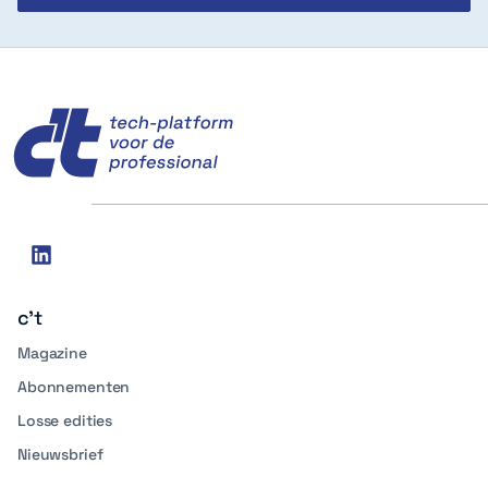
c't
Social
linkedin
media
c't
Magazine
Abonnementen
Losse edities
Nieuwsbrief