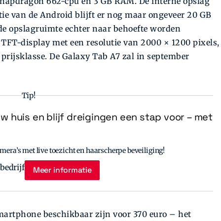
Snapdragon 662-cpu en 3 GB RAM. De interne opslag
latie van de Android blijft er nog maar ongeveer 20 GB
de opslagruimte echter naar behoefte worden
h TFT-display met een resolutie van 2000 × 1200 pixels,
 prijsklasse. De Galaxy Tab A7 zal in september
Tip!
uw huis en blijf dreigingen een stap voor – met
era’s met live toezicht en haarscherpe beveiliging!
Meer informatie
artphone beschikbaar zijn voor 370 euro – het