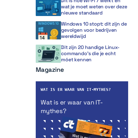
Dit is hoe Wi-Fi 7 werkt en
wat je moet weten over deze
nieuwe standaard
Windows 10 stopt: dit zijn de
gevolgen voor bedrijven
wereldwijd
Dit zijn 20 handige Linux-
commando’s die je echt
móet kennen
Magazine
WAT IS ER WAAR VAN IT-MYTHES?
Wat is er waar van IT-
mythes?