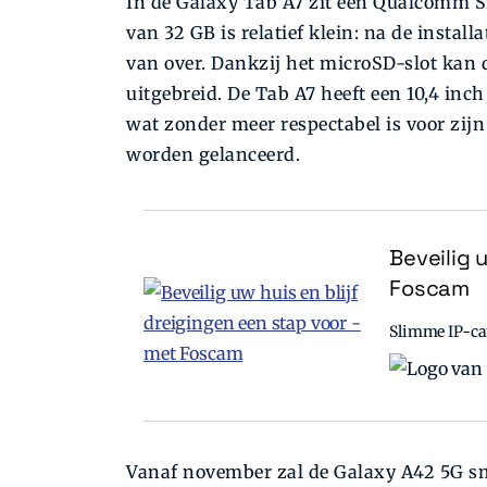
In de Galaxy Tab A7 zit een Qualcomm 
van 32 GB is relatief klein: na de instal
van over. Dankzij het microSD-slot kan 
uitgebreid. De Tab A7 heeft een 10,4 inc
wat zonder meer respectabel is voor zijn
worden gelanceerd.
Beveilig 
Foscam
Slimme IP-cam
Vanaf november zal de Galaxy A42 5G sm