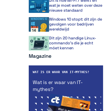
Dit is hoe Wi-Fi 7 werkt en
wat je moet weten over deze
nieuwe standaard
Windows 10 stopt: dit zijn de
gevolgen voor bedrijven
wereldwijd
Dit zijn 20 handige Linux-
commando’s die je echt
móet kennen
Magazine
WAT IS ER WAAR VAN IT-MYTHES?
Wat is er waar van IT-
mythes?