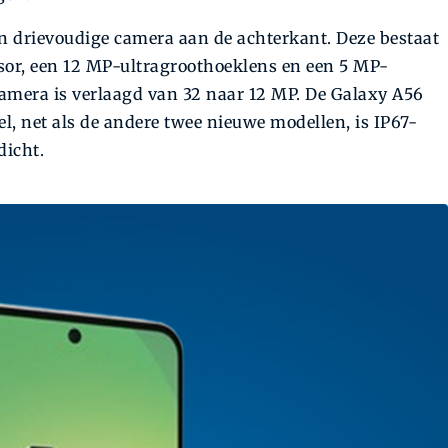
en drievoudige camera aan de achterkant. Deze bestaat
or, een 12 MP-ultragroothoeklens en een 5 MP-
amera is verlaagd van 32 naar 12 MP. De Galaxy A56
el, net als de andere twee nieuwe modellen, is IP67-
dicht.