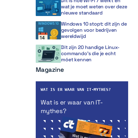
Dit is hoe Wi-Fi 7 werkt en
wat je moet weten over deze
nieuwe standaard
Windows 10 stopt: dit zijn de
gevolgen voor bedrijven
wereldwijd
Dit zijn 20 handige Linux-
commando’s die je echt
móet kennen
Magazine
WAT IS ER WAAR VAN IT-MYTHES?
Wat is er waar van IT-
mythes?