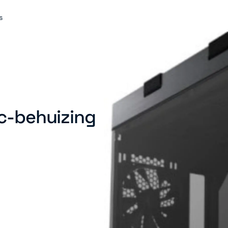
s
pc-behuizing