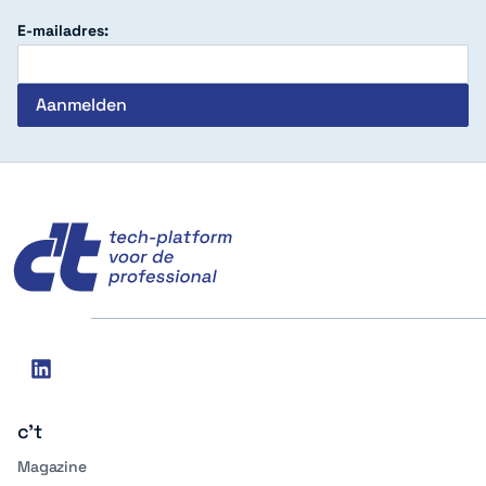
E-mailadres:
c't
Social
linkedin
media
c't
Magazine