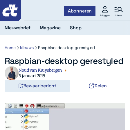
c't
Abonneren
Menu
Inloggen
Nieuwsbrief
Magazine
Shop
Home
Nieuws
Raspbian-desktop gerestyled
Raspbian-desktop gerestyled
Noud van Kruysbergen
5 januari 2015
Bewaar bericht
Delen