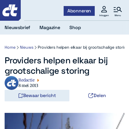
c't
Abonneren
Menu
Inloggen
Nieuwsbrief
Magazine
Shop
Home
Nieuws
Providers helpen elkaar bij grootschalige storing
Providers helpen elkaar bij
grootschalige storing
Redactie
8 mei 2013
Bewaar bericht
Delen