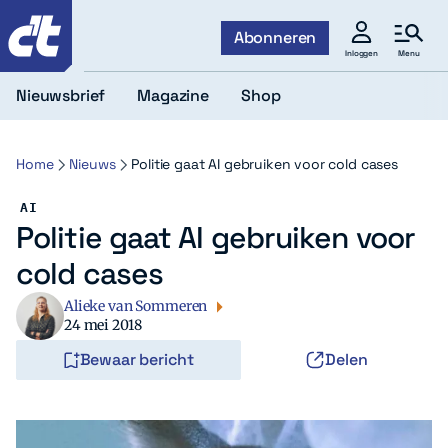
c't
Abonneren
Menu
Inloggen
Nieuwsbrief
Magazine
Shop
Home
Nieuws
Politie gaat AI gebruiken voor cold cases
AI
Politie gaat AI gebruiken voor
cold cases
Alieke van Sommeren
24 mei 2018
Bewaar bericht
Delen