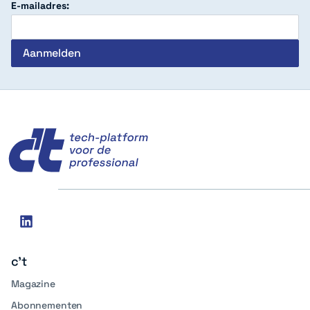
E-mailadres:
c't
Social
linkedin
media
c't
Magazine
Abonnementen