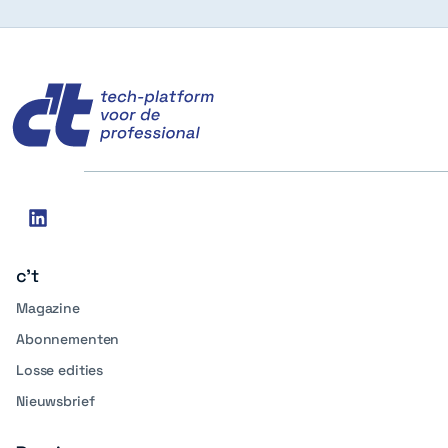
c't
Social
linkedin
media
c't
Magazine
Abonnementen
Losse edities
Nieuwsbrief