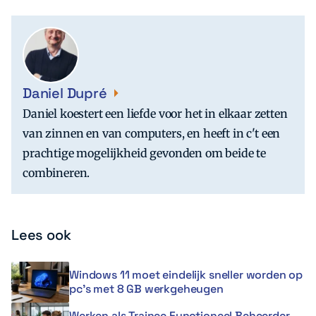
Daniel Dupré
Daniel koestert een liefde voor het in elkaar zetten
van zinnen en van computers, en heeft in c't een
prachtige mogelijkheid gevonden om beide te
combineren.
Lees ook
Windows 11 moet eindelijk sneller worden op
pc’s met 8 GB werkgeheugen
Werken als Trainee Functioneel Beheerder