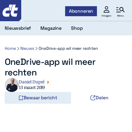
c't
Abonneren
Menu
Inloggen
Nieuwsbrief
Magazine
Shop
Home
Nieuws
OneDrive-app wil meer rechten
OneDrive-app wil meer
rechten
Daniel Dupré
13 maart 2019
Bewaar bericht
Delen