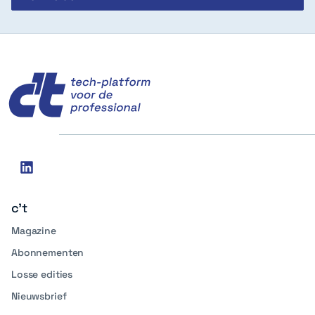
c't
Social
linkedin
media
c't
Magazine
Abonnementen
Losse edities
Nieuwsbrief