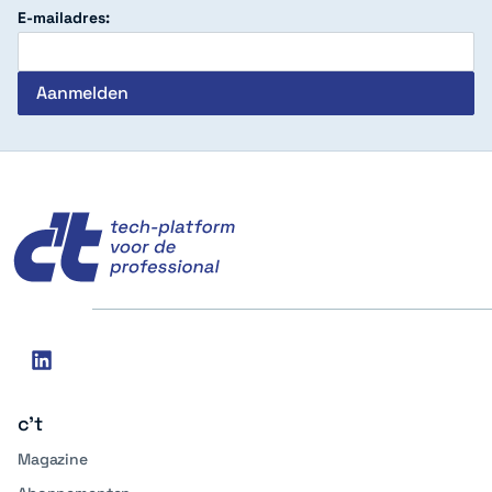
E-mailadres:
c't
Social
linkedin
media
c't
Magazine