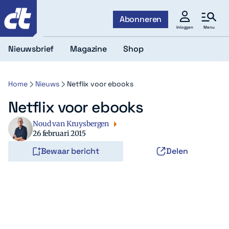
c't
Abonneren
Menu
Inloggen
Nieuwsbrief
Magazine
Shop
Home
Nieuws
Netflix voor ebooks
Netflix voor ebooks
Noud van Kruysbergen
26 februari 2015
Bewaar bericht
Delen