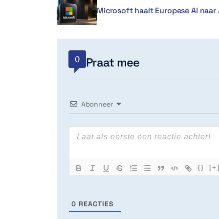
Microsoft haalt Europese AI naar 
0
Praat mee
Abonneer
{}
[+
0
REACTIES