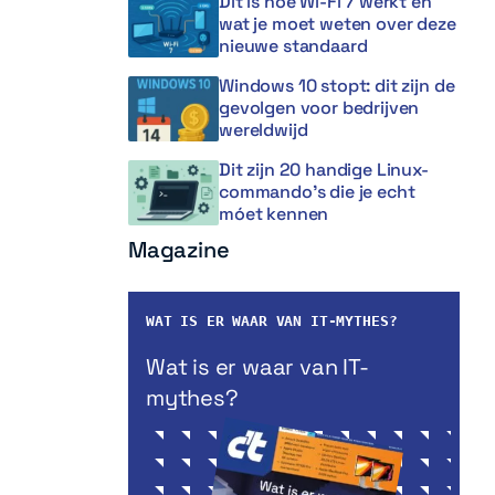
Dit is hoe Wi-Fi 7 werkt en
wat je moet weten over deze
nieuwe standaard
Windows 10 stopt: dit zijn de
gevolgen voor bedrijven
wereldwijd
Dit zijn 20 handige Linux-
commando’s die je echt
móet kennen
Magazine
WAT IS ER WAAR VAN IT-MYTHES?
Wat is er waar van IT-
mythes?