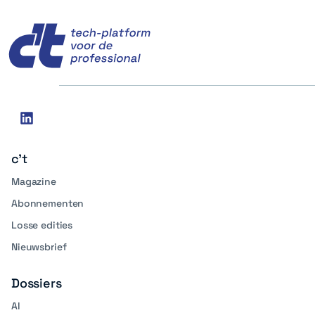
c't
Social
linkedin
media
c't
Magazine
Abonnementen
Losse edities
Nieuwsbrief
Dossiers
AI