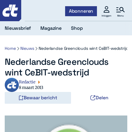
c't
Abonneren
Menu
Inloggen
Nieuwsbrief
Magazine
Shop
Home
Nieuws
Nederlandse Greenclouds wint CeBIT-wedstrijd
Nederlandse Greenclouds
wint CeBIT-wedstrijd
Redactie
8 maart 2013
Bewaar bericht
Delen