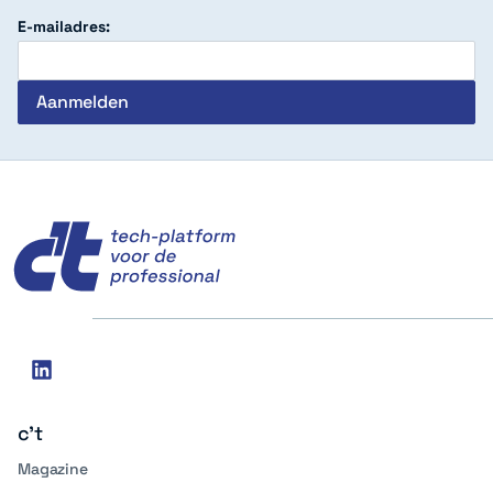
E-mailadres:
c't
Social
linkedin
media
c't
Magazine