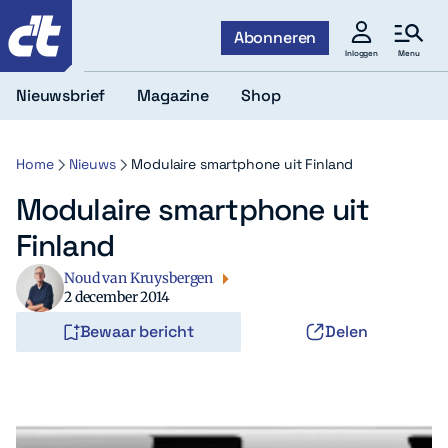
c't
Abonneren
Menu
Inloggen
Nieuwsbrief
Magazine
Shop
Home
Nieuws
Modulaire smartphone uit Finland
Modulaire smartphone uit
Finland
Noud van Kruysbergen
2 december 2014
Bewaar bericht
Delen