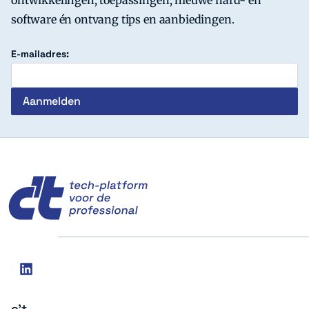
ontwikkelingen, toepassingen, nieuwe hard- en
software én ontvang tips en aanbiedingen.
E-mailadres:
c't
Social
linkedin
media
c't