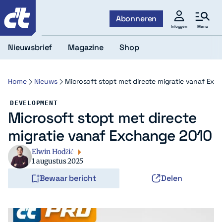
c't
Abonneren
Menu
Inloggen
Nieuwsbrief
Magazine
Shop
Home
Nieuws
Microsoft stopt met directe migratie vanaf Ex
DEVELOPMENT
Microsoft stopt met directe
migratie vanaf Exchange 2010
Elwin Hodžić
1 augustus 2025
Bewaar bericht
Delen