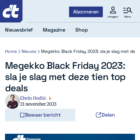
c't
Abonneren
Menu
Inloggen
Nieuwsbrief
Magazine
Shop
Home
Nieuws
Megekko Black Friday 2023: sla je slag met deze
Megekko Black Friday 2023:
sla je slag met deze tien top
deals
Elwin Hodžić
21 november 2023
Bewaar bericht
Delen