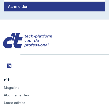
c't
Social
linkedin
media
c't
Magazine
Abonnementen
Losse edities