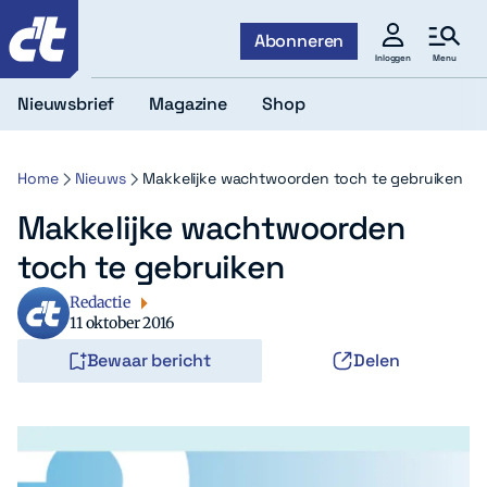
c't
Abonneren
Menu
Inloggen
Nieuwsbrief
Magazine
Shop
Home
Nieuws
Makkelijke wachtwoorden toch te gebruiken
Makkelijke wachtwoorden
toch te gebruiken
Redactie
11 oktober 2016
Bewaar bericht
Delen