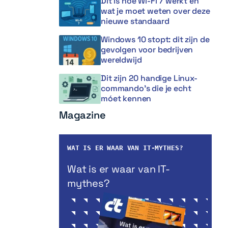
Dit is hoe Wi-Fi 7 werkt en
wat je moet weten over deze
nieuwe standaard
Windows 10 stopt: dit zijn de
gevolgen voor bedrijven
wereldwijd
Dit zijn 20 handige Linux-
commando’s die je echt
móet kennen
Magazine
WAT IS ER WAAR VAN IT-MYTHES?
Wat is er waar van IT-
mythes?