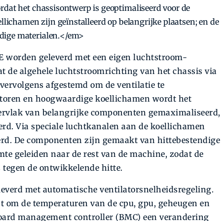
rdat het chassisontwerp is geoptimaliseerd voor de
llichamen zijn geïnstalleerd op belangrijke plaatsen; en de
dige materialen.</em>
E worden geleverd met een eigen luchtstroom-
t de algehele luchtstroomrichting van het chassis via
vervolgens afgestemd om de ventilatie te
latoren en hoogwaardige koellichamen wordt het
ppervlak van belangrijke componenten gemaximaliseerd,
rd. Via speciale luchtkanalen aan de koellichamen
erd. De componenten zijn gemaakt van hittebestendige
te geleiden naar de rest van de machine, zodat de
s tegen de ontwikkelende hitte.
verd met automatische ventilatorsnelheidsregeling.
st om de temperaturen van de cpu, gpu, geheugen en
eboard management controller (BMC) een verandering