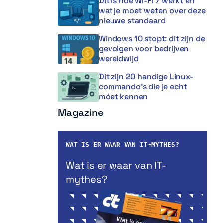
Dit is hoe Wi-Fi 7 werkt en
wat je moet weten over deze
nieuwe standaard
Windows 10 stopt: dit zijn de
gevolgen voor bedrijven
wereldwijd
Dit zijn 20 handige Linux-
commando’s die je echt
móet kennen
Magazine
WAT IS ER WAAR VAN IT-MYTHES?
Wat is er waar van IT-
mythes?