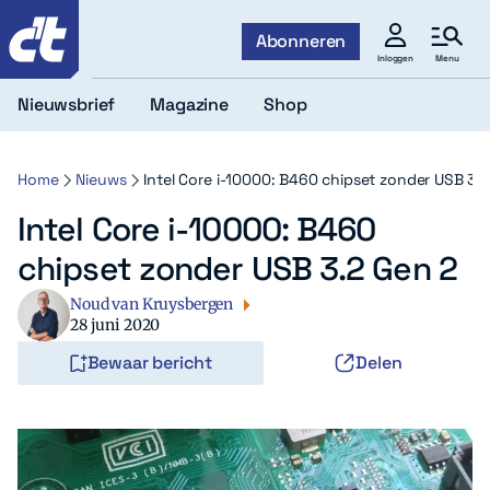
c't
Abonneren
Menu
Inloggen
Nieuwsbrief
Magazine
Shop
Home
Nieuws
Intel Core i-10000: B460 chipset zonder USB 3.2
Intel Core i-10000: B460
chipset zonder USB 3.2 Gen 2
Noud van Kruysbergen
28 juni 2020
Bewaar bericht
Delen