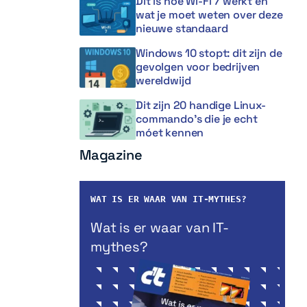
Dit is hoe Wi-Fi 7 werkt en
wat je moet weten over deze
nieuwe standaard
Windows 10 stopt: dit zijn de
gevolgen voor bedrijven
wereldwijd
Dit zijn 20 handige Linux-
commando’s die je echt
móet kennen
Magazine
WAT IS ER WAAR VAN IT-MYTHES?
Wat is er waar van IT-
mythes?