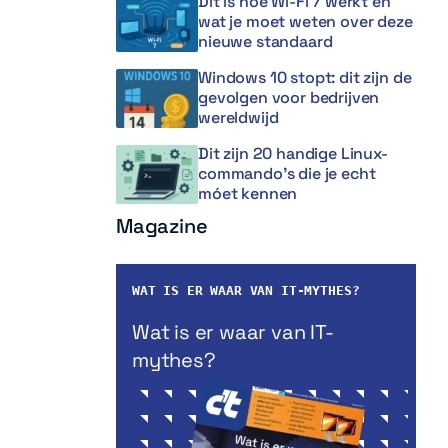
Dit is hoe Wi-Fi 7 werkt en
wat je moet weten over deze
nieuwe standaard
Windows 10 stopt: dit zijn de
gevolgen voor bedrijven
wereldwijd
Dit zijn 20 handige Linux-
commando’s die je echt
móet kennen
Magazine
WAT IS ER WAAR VAN IT-MYTHES?
Wat is er waar van IT-
mythes?