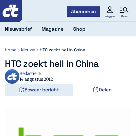
c't
Abonneren
Menu
Inloggen
Nieuwsbrief
Magazine
Shop
Home
Nieuws
HTC zoekt heil in China
HTC zoekt heil in China
Redactie
14 augustus 2012
Bewaar bericht
Delen