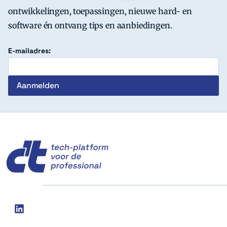
ontwikkelingen, toepassingen, nieuwe hard- en
software én ontvang tips en aanbiedingen.
E-mailadres:
c't
Social
linkedin
media