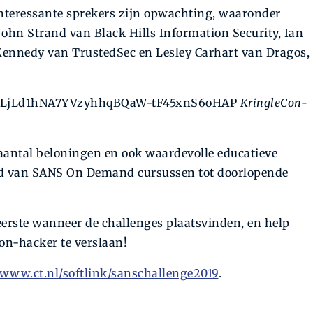
nteressante sprekers zijn opwachting, waaronder
John Strand van Black Hills Information Security, Ian
Kennedy van Trusted­Sec en Lesley Carhart van Dragos,
st=PLjLd1hNA7YVzyhhqBQaW-tF45xnS6oHAP
KringleCon-
aantal beloningen en ook waardevolle educatieve
end van SANS On Demand cursussen tot doorlopende
eerste wanneer de challenges plaats­vinden, en help
n-hacker te verslaan!
www.ct.nl/softlink/sanschallenge2019
.