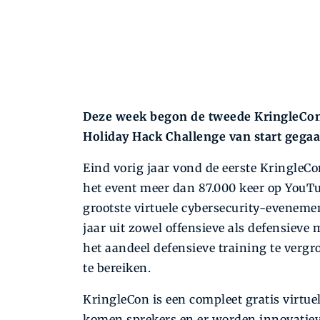
Deze week begon de tweede KringleCon v
Holiday Hack Challenge van start gegaa
Eind vorig jaar vond de eerste KringleCo
het event meer dan 87.000 keer op YouT
grootste virtuele cybersecurity-­evenem
jaar uit zowel offensieve als defensiev
het aandeel defensieve training te verg
te bereiken.
KringleCon is een compleet gratis vir­tue
komen sprekers en er worden innovatiev