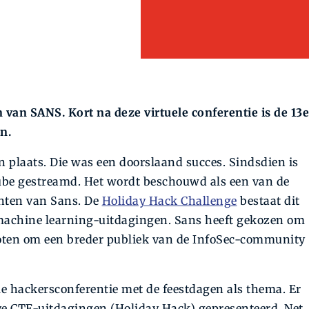
an SANS. Kort na deze virtuele conferentie is de 13e
n.
n plaats. Die was een door­slaand succes. Sindsdien is
ube gestreamd. Het wordt beschouwd als een van de
enten van Sans. De
Holiday Hack Challenge
bestaat dit
e machine learning-uitdagingen. Sans heeft gekozen om
roten om een breder publiek van de InfoSec-community
le hackers­conferentie met de feest­dagen als thema. Er
e CTF-uitdagingen (Holiday Hack) gepresenteerd. Net