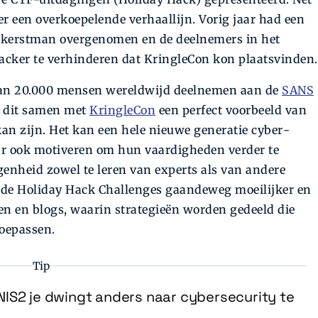
r een overkoepelende verhaallijn. Vorig jaar had een
e kerstman overgenomen en de deelnemers in het
 hacker te verhinderen dat KringleCon kon plaatsvinden.
dan 20.000 mensen wereldwijd deel­nemen aan de
SANS
 dit samen met
KringleCon
een perfect voorbeeld van
kan zijn. Het kan een hele nieuwe generatie cyber­
aar ook motiveren om hun vaardigheden verder te
genheid zowel te leren van experts als van andere
 de Holiday Hack Challenges gaandeweg moeilijker en
en en blogs, waarin strategieën worden gedeeld die
oepassen.
Tip
IS2 je dwingt anders naar cybersecurity te