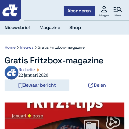
c't
Abonneren
Menu
Inloggen
Nieuwsbrief
Magazine
Shop
Home
Nieuws
Gratis Fritzbox-magazine
Gratis Fritzbox-magazine
Redactie
22 januari 2020
Bewaar bericht
Delen