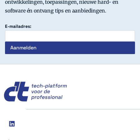
ontwikkelingen, toepassingen, nieuwe hard- en
software én ontvang tips en aanbiedingen.
E-mailadres:
c't
Social
linkedin
media