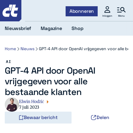
c't
Abonneren
Menu
Inloggen
Nieuwsbrief
Magazine
Shop
Home
Nieuws
GPT-4 API door OpenAI vrijgegeven voor alle be
AI
GPT-4 API door OpenAI
vrijgegeven voor alle
bestaande klanten
Elwin Hodžić
7 juli 2023
Bewaar bericht
Delen