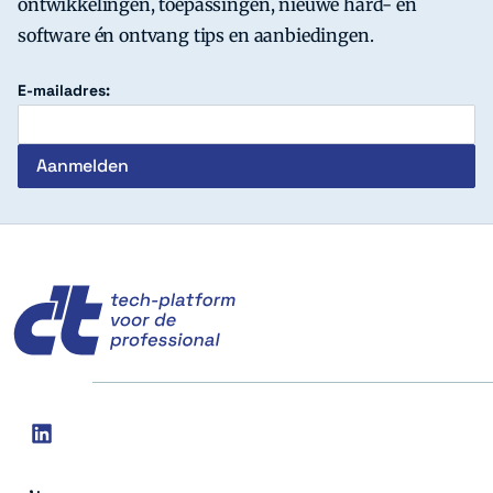
ontwikkelingen, toepassingen, nieuwe hard- en
software én ontvang tips en aanbiedingen.
E-mailadres:
c't
Social
linkedin
media