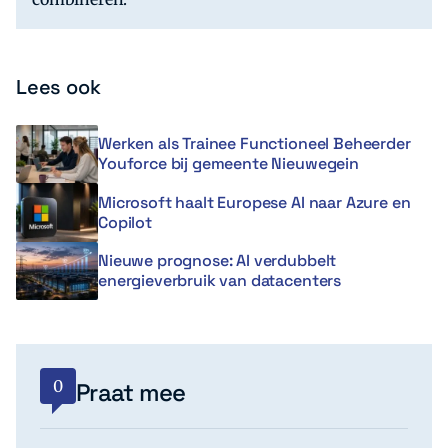
Lees ook
Werken als Trainee Functioneel Beheerder
Youforce bij gemeente Nieuwegein
Microsoft haalt Europese AI naar Azure en
Copilot
Nieuwe prognose: AI verdubbelt
energieverbruik van datacenters
0
Praat mee