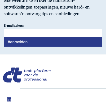
elke week artikelen over de laatste tech-
ontwikkelingen, toepassingen, nieuwe hard- en
software én ontvang tips en aanbiedingen.
E-mailadres:
c't
Social
linkedin
media