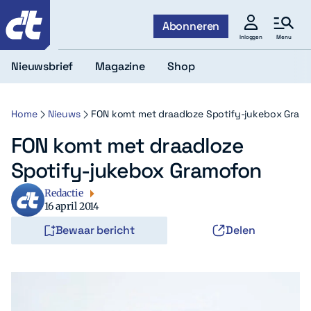
c't
Abonneren
Menu
Inloggen
Nieuwsbrief
Magazine
Shop
Home
Nieuws
FON komt met draadloze Spotify-jukebox Gram
FON komt met draadloze
Spotify-jukebox Gramofon
Redactie
16 april 2014
Bewaar bericht
Delen