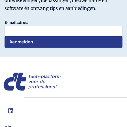
ontwikkelingen, toepassingen, nieuwe hard- en
software én ontvang tips en aanbiedingen.
E-mailadres:
c't
Social
linkedin
media