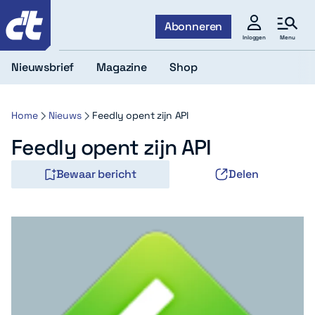
c't
Abonneren
Menu
Inloggen
Nieuwsbrief
Magazine
Shop
Home
Nieuws
Feedly opent zijn API
Feedly opent zijn API
Bewaar bericht
Delen