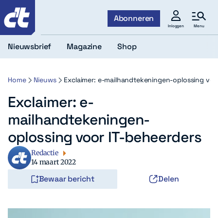
c't
Abonneren
Menu
Inloggen
Nieuwsbrief
Magazine
Shop
Home
Nieuws
Exclaimer: e-mailhandtekeningen-oplossing voo
Exclaimer: e-
mailhandtekeningen-
oplossing voor IT-beheerders
Redactie
14 maart 2022
Bewaar bericht
Delen