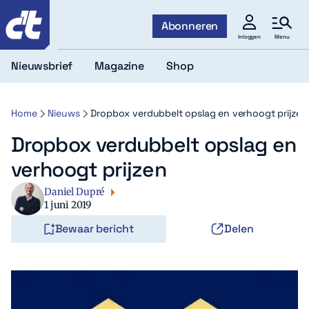
c't
Abonneren
Menu
Inloggen
Nieuwsbrief
Magazine
Shop
Home
Nieuws
Dropbox verdubbelt opslag en verhoogt prijzen
Dropbox verdubbelt opslag en
verhoogt prijzen
Daniel Dupré
1 juni 2019
Bewaar bericht
Delen