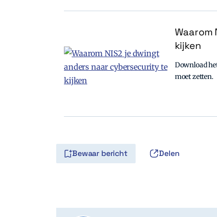
Waarom N
kijken
Download het 
moet zetten.
Bewaar bericht
Delen