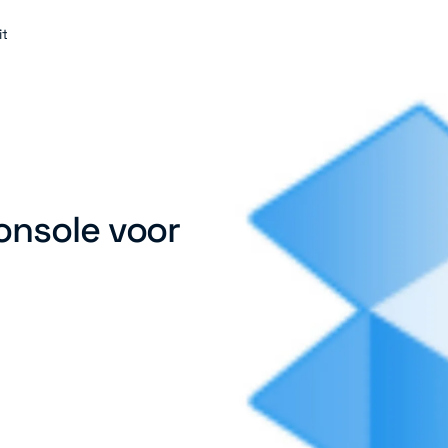
it
onsole voor