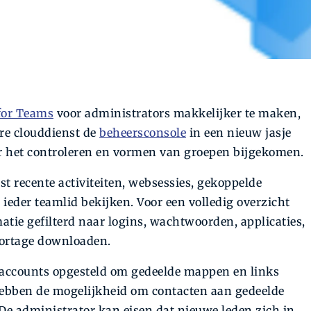
for Teams
voor administrators makkelijker te maken,
re clouddienst de
beheersconsole
in een nieuw jasje
or het controleren en vormen van groepen bijgekomen.
 recente activiteiten, websessies, gekoppelde
ieder teamlid bekijken. Voor een volledig overzicht
rmatie gefilterd naar logins, wachtwoorden, applicaties,
portage downloaden.
rsaccounts opgesteld om gedeelde mappen en links
 hebben de mogelijkheid om contacten aan gedeelde
 De administrator kan eisen dat nieuwe leden zich in