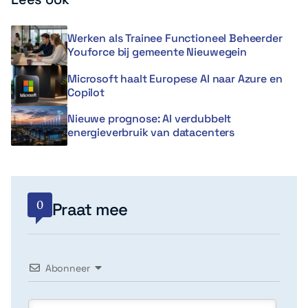
Werken als Trainee Functioneel Beheerder
Youforce bij gemeente Nieuwegein
Microsoft haalt Europese AI naar Azure en
Copilot
Nieuwe prognose: AI verdubbelt
energieverbruik van datacenters
0
Praat mee
Abonneer