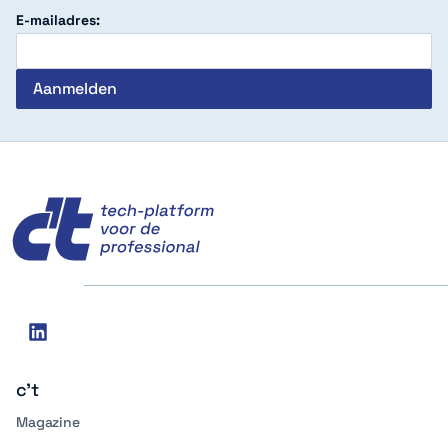
E-mailadres:
c't
Social
linkedin
media
c't
Magazine