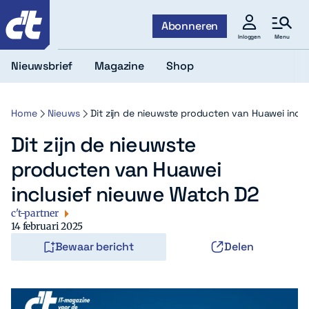
c't
Abonneren
Menu
Inloggen
Nieuwsbrief
Magazine
Shop
Home
Nieuws
Dit zijn de nieuwste producten van Huawei incl
Dit zijn de nieuwste
producten van Huawei
inclusief nieuwe Watch D2
c't-partner
14 februari 2025
Bewaar bericht
Delen