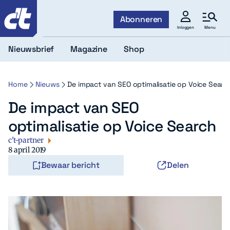
c't
Abonneren
Menu
Inloggen
Nieuwsbrief
Magazine
Shop
Home
Nieuws
De impact van SEO optimalisatie op Voice Searc
De impact van SEO
optimalisatie op Voice Search
c't-partner
8 april 2019
Bewaar bericht
Delen