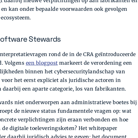
gt daarbij nieuwe verplichtingen op aan fabrikanten en
n, en kan onder bepaalde voorwaarden ook gevolgen
-ecosysteem.
Software Stewards
nterpretatievragen rond de in de CRA geïntroduceerde
d. Volgens
een blogpost
markeert de verordening een
elijkheden binnen het cybersecuritylandschap van
or het eerst expliciet als juridische actoren in
aarbij een aparte categorie, los van fabrikanten.
ewards niet onderworpen aan administratieve boetes bij
d roept de nieuwe status fundamentele vragen op: wat
concrete verplichtingen zijn eraan verbonden en hoe
n de digitale toeleveringsketen? Het whitepaper
der daarbij juridisch advies te geven; het document