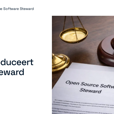
ce Software Steward
oduceert
teward