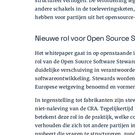
structureel verhogen. De verordening le
andere schakels in de toeleveringskete
hebben voor partijen uit het opensource
Nieuwe rol voor Open Source 
Het whitepaper gaat in op openstaande i
rol van de Open Source Software Stewar
duidelijke verschuiving in verantwoord
softwareontwikkeling. Stewards worden vo
Europese wetgeving benoemd en vormen d
In tegenstelling tot fabrikanten zijn st
niet-naleving van de CRA. Tegelijkertij
betekent deze rol in de praktijk, welke 
verhouden die zich tot andere partijen i
probeert die vragen te structureren, zon