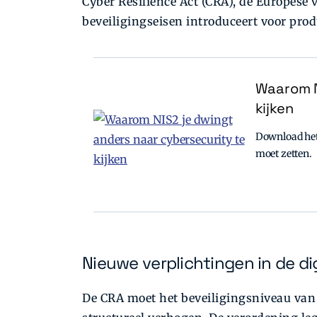
Cyber Resilience Act (CRA), de Europese
beveiligingseisen introduceert voor pro
Waarom N
kijken
Download het 
moet zetten.
Nieuwe verplichtingen in de di
De CRA moet het beveiligingsniveau van