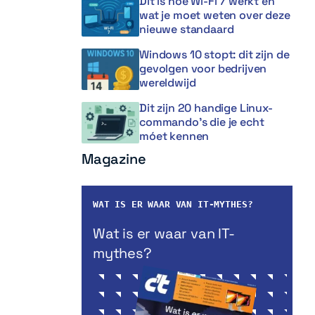
Dit is hoe Wi-Fi 7 werkt en
wat je moet weten over deze
nieuwe standaard
Windows 10 stopt: dit zijn de
gevolgen voor bedrijven
wereldwijd
Dit zijn 20 handige Linux-
commando’s die je echt
móet kennen
Magazine
WAT IS ER WAAR VAN IT-MYTHES?
Wat is er waar van IT-
mythes?