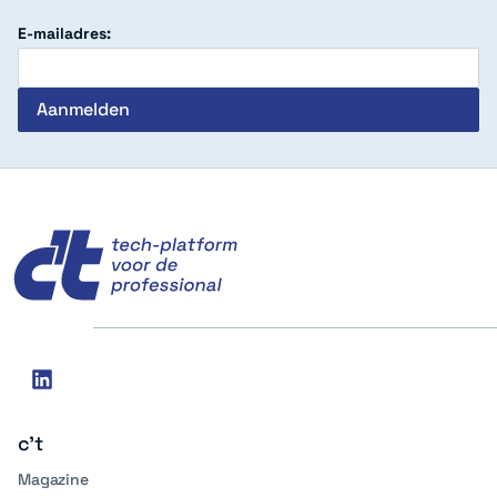
E-mailadres:
c't
Social
linkedin
media
c't
Magazine