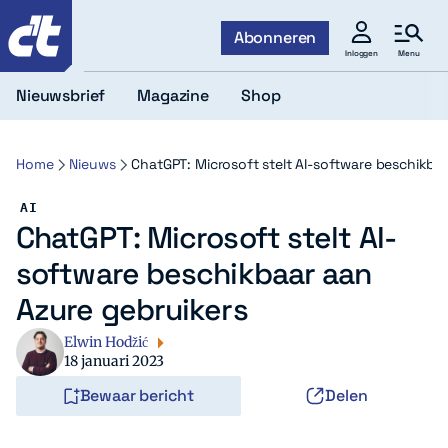
c't
Abonneren
Menu
Inloggen
Nieuwsbrief
Magazine
Shop
Home
Nieuws
ChatGPT: Microsoft stelt AI-software beschikba
AI
ChatGPT: Microsoft stelt AI-
software beschikbaar aan
Azure gebruikers
Elwin Hodžić
18 januari 2023
Bewaar bericht
Delen