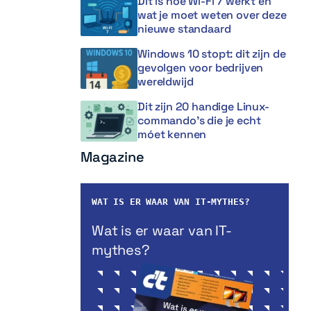
Dit is hoe Wi-Fi 7 werkt en
wat je moet weten over deze
nieuwe standaard
Windows 10 stopt: dit zijn de
gevolgen voor bedrijven
wereldwijd
Dit zijn 20 handige Linux-
commando’s die je echt
móet kennen
Magazine
WAT IS ER WAAR VAN IT-MYTHES?
Wat is er waar van IT-
mythes?