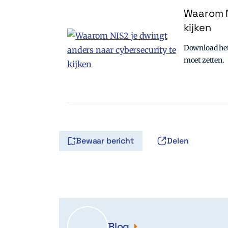
Waarom N
kijken
Download het 
moet zetten.
Bewaar bericht
Delen
Blog