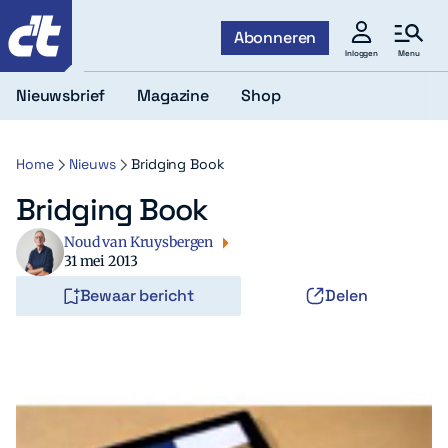
c't
Abonneren
Menu
Inloggen
Nieuwsbrief
Magazine
Shop
Home
Nieuws
Bridging Book
Bridging Book
Noud van Kruysbergen
31 mei 2013
Bewaar bericht
Delen